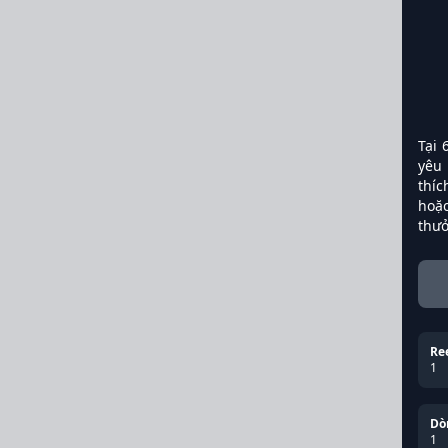
Tại 
yêu 
thíc
hoặ
thư
Ree
1
Dò
1