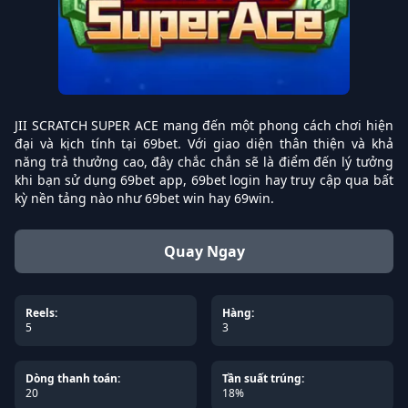
JII SCRATCH SUPER ACE mang đến một phong cách chơi hiện
đại và kịch tính tại 69bet. Với giao diện thân thiện và khả
năng trả thưởng cao, đây chắc chắn sẽ là điểm đến lý tưởng
khi bạn sử dụng 69bet app, 69bet login hay truy cập qua bất
kỳ nền tảng nào như 69bet win hay 69win.
Quay Ngay
Reels:
Hàng:
5
3
Dòng thanh toán:
Tần suất trúng:
20
18%