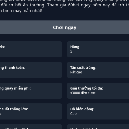
 đôi cơ hội ăn thưởng. Tham gia 69bet ngay hôm nay để trở t
n binh may mắn nhất!
Chơi ngay
ls:
Hàng:
5
ng thanh toán:
Tần suất trúng:
Rất cao
ng quay miễn phí:
Giải thưởng tối đa:
x3000 tiền cược
c suất thắng lớn:
Độ biến động:
o
Cao