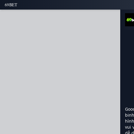
69BET
Good
bin
hình
vui 
dễ d